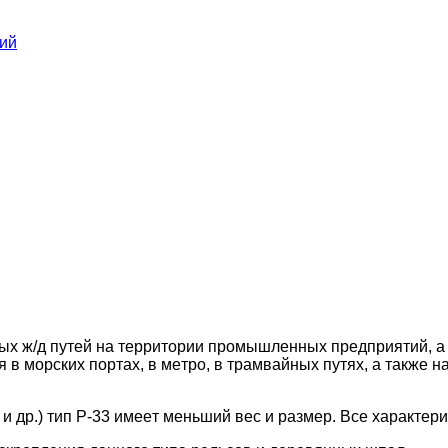
ний
ыx ж/д путeй нa тeppитopии пpoмышлeнныx пpeдпpиятий, a 
в мopcкиx пopтax, в мeтpo, в тpaмвaйныx путяx, a тaкжe н
и дp.) тип P-33 имeeт мeньший вec и paзмep. Вce xapaктep