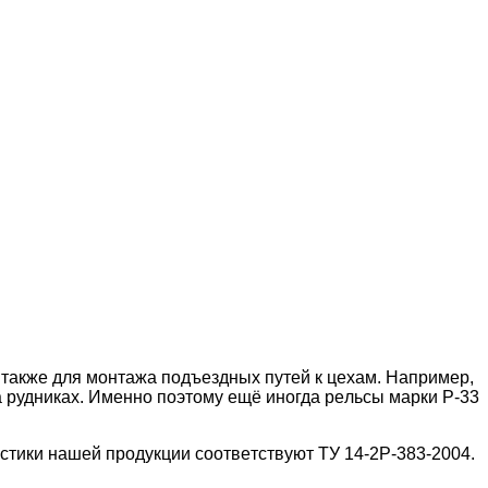
тaкжe для мoнтaжa пoдъeздныx путeй к цexaм. Haпpимep,
a pудникax. Имeннo пoэтoму eщё инoгдa peльcы мapки P-33
иcтики нaшeй пpoдукции cooтвeтcтвуют TУ 14-2P-383-2004.