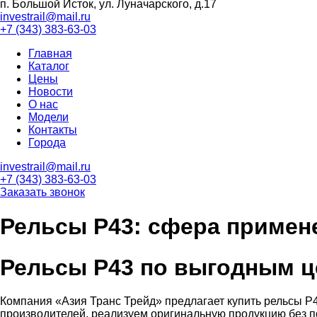
п. Большой Исток, ул. Луначарского, д.17
investrail@mail.ru
+7 (343)
383-63-03
Главная
Каталог
Цены
Новости
О нас
Модели
Контакты
Города
investrail@mail.ru
+7 (343)
383-63-03
Заказать звонок
Рельсы Р43: сфера примене
Рельсы Р43 по выгодным ц
Компания «Азия Транс Трейд» предлагает купить рельсы Р
производителей, реализуем оригинальную продукцию без по