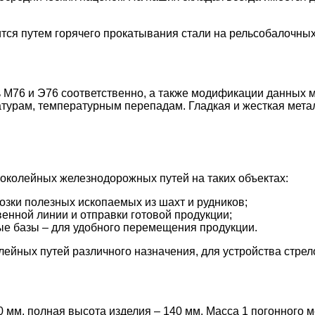
тся путем горячего прокатывания стали на рельсобалочных
 М76 и Э76 соответственно, а также модификации данных м
турам, температурным перепадам. Гладкая и жесткая метал
околейных железнодорожных путей на таких объектах:
зки полезных ископаемых из шахт и рудников;
венной линии и отправки готовой продукции;
е базы – для удобного перемещения продукции.
лейных путей различного назначения, для устройства стре
мм, полная высота изделия – 140 мм. Масса 1 погонного мет