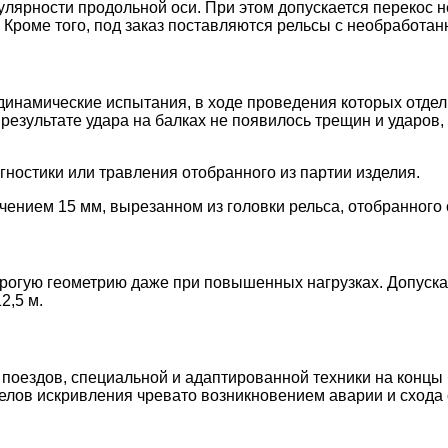
лярности продольной оси. При этом допускается перекос н
м. Кроме того, под заказ поставляются рельсы с необработа
динамические испытания, в ходе проведения которых отде
результате удара на балках не появилось трещин и ударов, 
ностики или травления отобранного из партии изделия.
чением 15 мм, вырезанном из головки рельса, отобранного
рогую геометрию даже при повышенных нагрузках. Допуска
2,5 м.
поездов, специальной и адаптированной техники на концы б
лов искривления чревато возникновением аварии и схода с