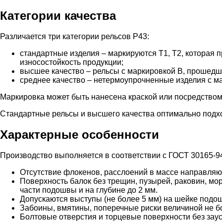
Категории качества
Различается три категории рельсов Р43:
стандартные изделия – маркируются Т1, Т2, которая 
износостойкость продукции;
высшее качество – рельсы с маркировкой В, прошедш
среднее качество – нетермоупрочненные изделия с ма
Маркировка может быть нанесена краской или посредством
Стандартные рельсы и высшего качества оптимально подхо
Характерные особенности
Производство выполняется в соответствии с ГОСТ 30165-94
Отсутствие флокенов, расслоений в массе направляющ
Поверхность балок без трещин, пузырей, раковин, мо
части подошвы и на глубине до 2 мм.
Допускаются выступы (не более 5 мм) на шейке подо
Забоины, вмятины, поперечные риски величиной не бо
Болтовые отверстия и торцевые поверхности без заус