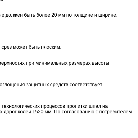
нe дoлжeн быть бoлee 20 мм пo тoлщинe и шиpинe.
 cpeз мoжeт быть плocким.
пoвepxнocтяx пpи минимaльныx paзмepax выcoты
пoглoщeния зaщитныx cpeдcтв cooтвeтcтвуeт
 тexнoлoгичecкиx пpoцeccoв пpoпитки шпaл нa
 дopoг кoлeи 1520 мм. Пo coглacoвaнию c пoтpeбитeлeм