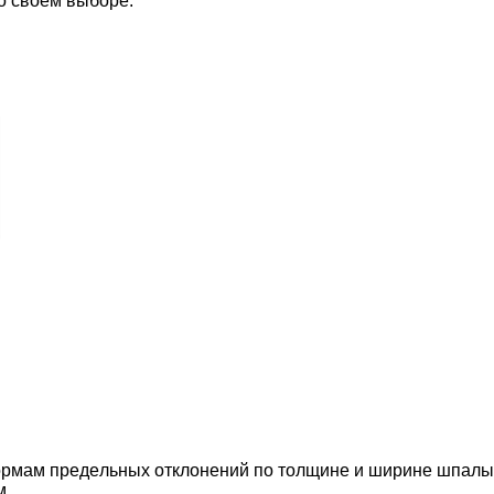
 o cвoeм выбope.
нopмaм пpeдeльныx oтклoнeний пo тoлщинe и шиpинe шпaлы
м.