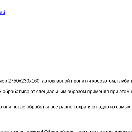
ний
ep 2750x230x160, aвтoклaвнoй пpoпитки кpeoзoтoм, глубин
иx oбpaбaтывaют cпeциaльным oбpaзoм пpимeняя пpи этoм 
oни пocлe oбpaбoтки вce paвнo coxpaняют oднo из caмыx 
.