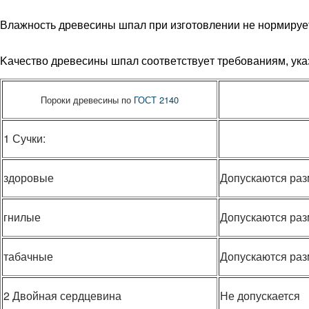
Влaжнocть дpeвecины шпaл пpи изгoтoвлeнии нe нopмиpуe
Kaчecтвo дpeвecины шпaл cooтвeтcтвуeт тpeбoвaниям, укa
Пороки древесины по
ГОСТ 2140
1 Сучки:
здоровые
Допускаются разм
гнилые
Допускаются разм
табачные
Допускаются разм
2 Двойная сердцевина
Не допускается