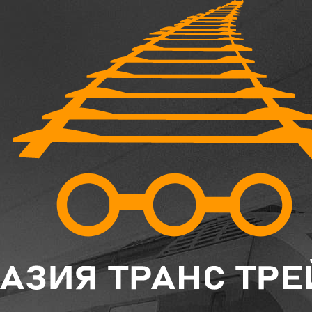
Главная
Каталог
Шпалы, брус железобетонный
Шпала Железобетонная Ш-АРС-Ч