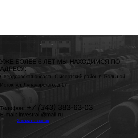
УЖЕ БОЛЕЕ 6 ЛЕТ МЫ
НАХОДИМСЯ ПО
АДРЕСУ:
Свердловская область,
Сысертский район п. Большой
Исток,
ул. Луначарского, д.17
+7 (343)
383-63-03
Телефон:
E-mail:
investrail@mail.ru
Заказать звонок