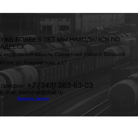
УЖЕ БОЛЕЕ 6 ЛЕТ МЫ
НАХОДИМСЯ ПО
АДРЕСУ:
Свердловская область,
Сысертский район п. Большой
Исток,
ул. Луначарского, д.17
+7 (343)
383-63-03
Телефон:
E-mail:
investrail@mail.ru
Заказать звонок