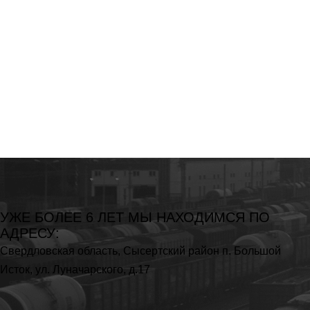
УЖЕ БОЛЕЕ 6 ЛЕТ МЫ
НАХОДИМСЯ ПО
АДРЕСУ:
Свердловская область,
Сысертский район п. Большой
Исток,
ул. Луначарского, д.17