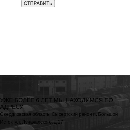
УЖЕ БОЛЕЕ 6 ЛЕТ МЫ
НАХОДИМСЯ ПО
АДРЕСУ:
Свердловская область,
Сысертский район п. Большой
Исток,
ул. Луначарского, д.17